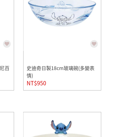
士尼百
史迪奇日製18cm玻璃碗(多變表
情)
NT$950