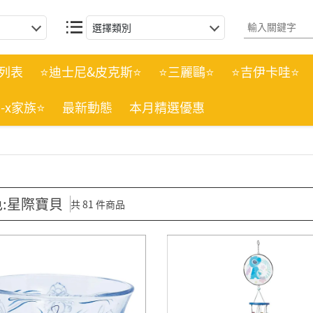
選擇類別
列表
⭐迪士尼&皮克斯⭐
⭐三麗鷗⭐
⭐吉伊卡哇⭐
n-x家族⭐
最新動態
本月精選優惠
:星際寶貝
共 81 件商品