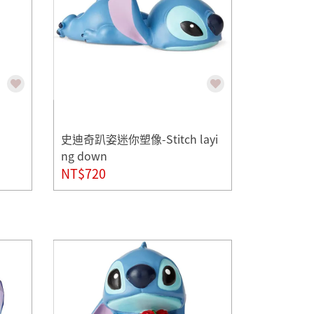
史迪奇趴姿迷你塑像-Stitch layi
ng down
NT$720