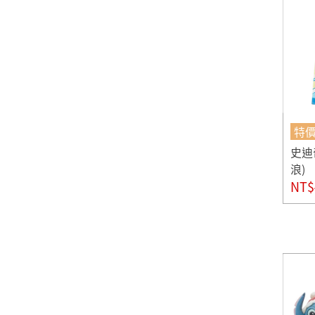
特
史迪
浪)
NT$