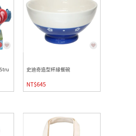
tru
史迪奇造型杯緣餐碗
NT$645