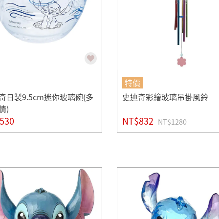
特價
奇日製9.5cm迷你玻璃碗(多
史迪奇彩繪玻璃吊掛風鈴
情)
530
NT$832
NT$1280