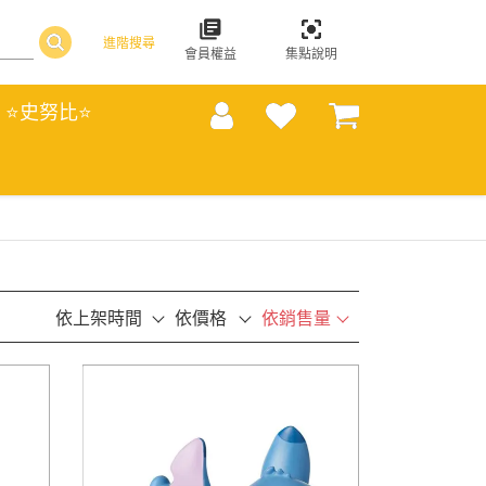
進階搜尋
會員權益
集點說明
⭐史努比⭐
依上架時間
依價格
依銷售量