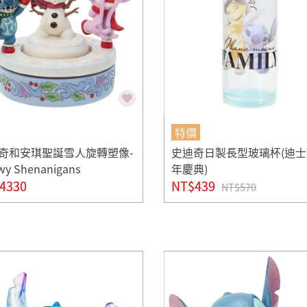
特價
奇和安琪聖誕雪人旋轉塑像-
史迪奇日製長型玻璃杯(迪
wy Shenanigans
年慶典)
4330
NT$439
NT$570