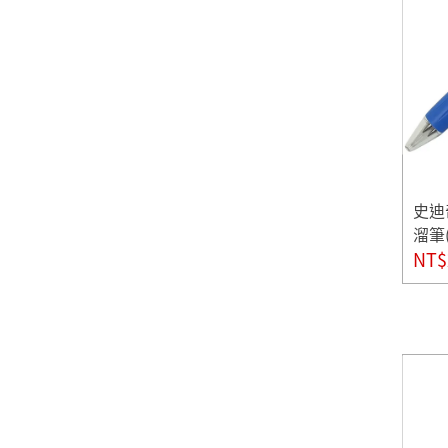
史迪奇
溜筆
NT$