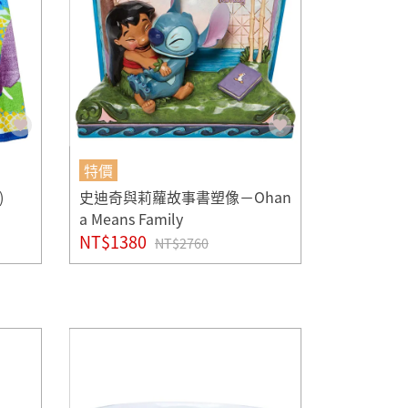
特價
)
史迪奇與莉蘿故事書塑像－Ohan
a Means Family
NT$1380
NT$2760