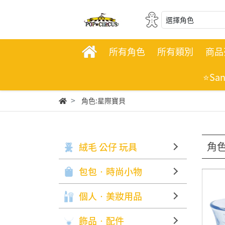
選擇角色
所有角色
所有類別
商品
⭐Sa
角色:星際寶貝
角色
絨毛 公仔 玩具
包包‧時尚小物
個人‧美妝用品
飾品‧配件