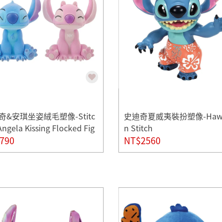
奇&安琪坐姿絨毛塑像-Stitc
史迪奇夏威夷裝扮塑像-Hawa
Angela Kissing Flocked Fig
n Stitch
e
790
NT$2560