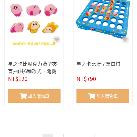
星之卡比壓克力造型夾
星之卡比造型黑白棋
盲抽(共6種款式，隨機
出貨*1)
NT$120
NT$790
加入購物車
加入購物車