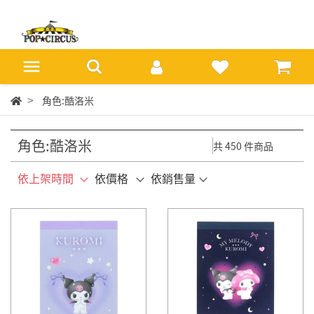
角色:酷洛米
角色:酷洛米
共 450 件商品
依上架時間
依價格
依銷售量