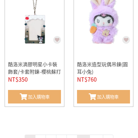
酷洛米滴膠明星小卡裝
酷洛米造型玩偶吊鍊(圓
飾套/卡套附鍊-櫻桃蘇打
耳小兔)
(偶像應援)
NT$350
NT$760
加入購物車
加入購物車