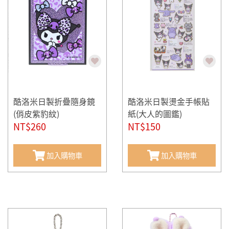
酷洛米日製折疊隨身鏡
酷洛米日製燙金手帳貼
(俏皮紫豹紋)
紙(大人的圖鑑)
NT$260
NT$150
加入購物車
加入購物車