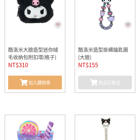
酷洛米大臉造型迷你絨
酷洛米造型掛繩鑰匙圈
毛收納包附扣環(格子)
(大臉)
NT$310
NT$155
加入購物車
商品已售完