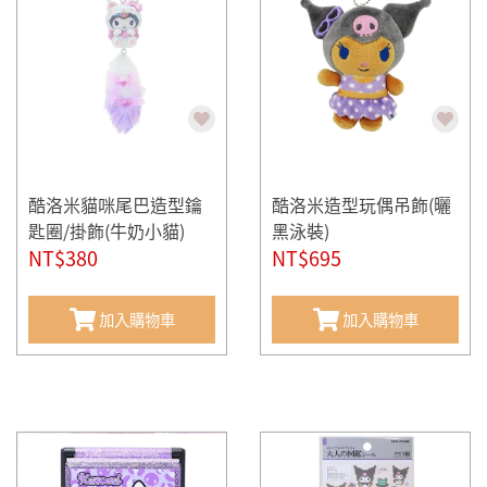
酷洛米貓咪尾巴造型鑰
酷洛米造型玩偶吊飾(曬
匙圈/掛飾(牛奶小貓)
黑泳裝)
NT$380
NT$695
加入購物車
加入購物車