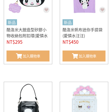
新品
新品
酷洛米大臉造型矽膠小
酷洛米帆布迷你手提袋
物收納包附扣環(愛憐水
(愛憐水汪汪)
汪汪)
NT$295
NT$450
加入購物車
加入購物車