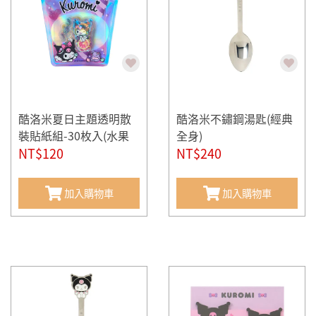
酷洛米夏日主題透明散
酷洛米不鏽鋼湯匙(經典
裝貼紙組-30枚入(水果
全身)
氣泡飲)
NT$120
NT$240
加入購物車
加入購物車