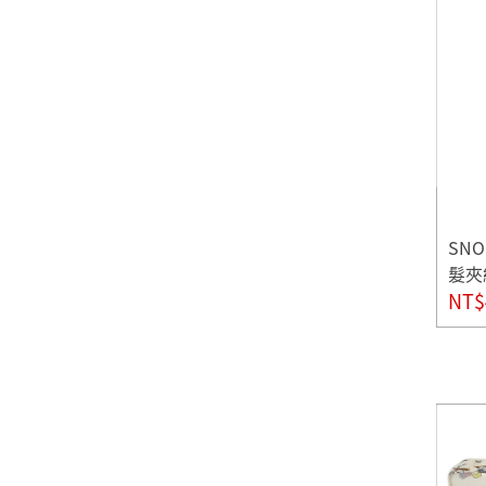
SN
髮夾
NT$