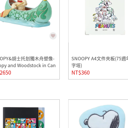
OOPY&胡士托划獨木舟塑像-
SNOOPY A4文件夾板(75週
py and Woodstock in Can
字塔)
2650
NT$360