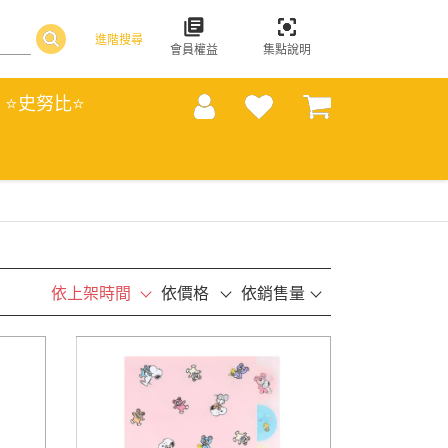
進階搜尋
會員權益
集點說明
⭐史努比⭐
依上架時間
依價格
依銷售量