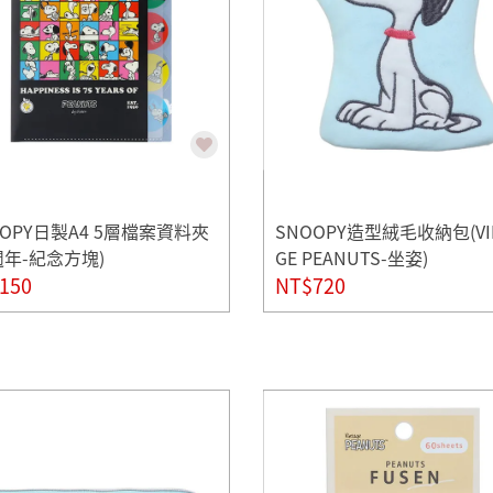
OOPY日製A4 5層檔案資料夾
SNOOPY造型絨毛收納包(VI
5週年-紀念方塊)
GE PEANUTS-坐姿)
150
NT$720