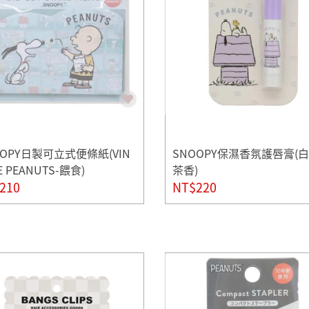
OOPY日製可立式便條紙(VIN
SNOOPY保濕香氛護唇膏(
E PEANUTS-餵食)
茶香)
210
NT$220