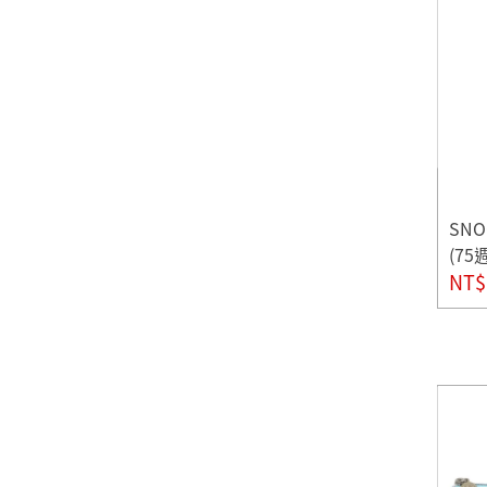
SN
(7
NT$