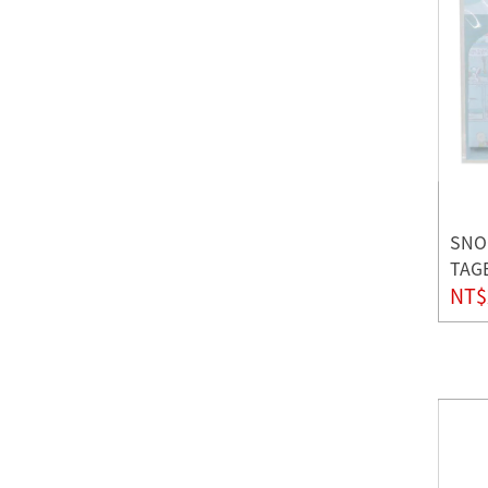
SN
TAG
NT$