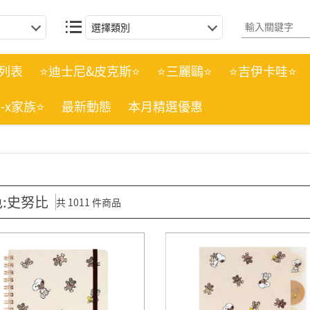
選擇類別
列表
⭐迪士尼&皮克斯⭐
⭐三麗鷗⭐
⭐吉伊卡哇⭐
n-x家族⭐
最新動態
本月精選優惠
:史努比
共 1011 件商品