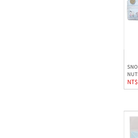
SNO
NU
NT$