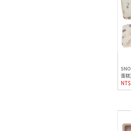
SN
蛋糕
NT$