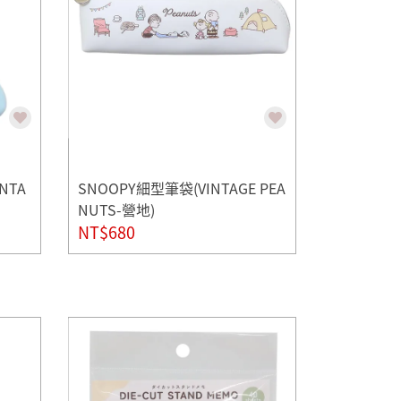
NTA
SNOOPY細型筆袋(VINTAGE PEA
NUTS-營地)
NT$680