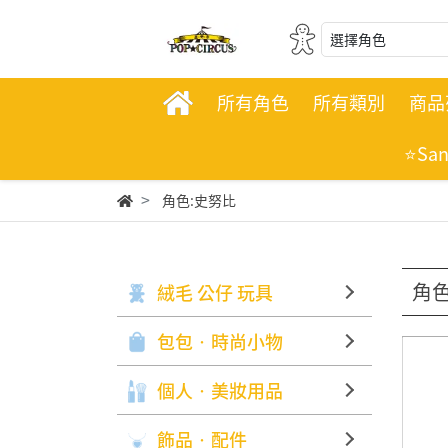
選擇角色
所有角色
所有類別
商品
⭐Sa
角色:史努比
角色
絨毛 公仔 玩具
包包‧時尚小物
個人‧美妝用品
飾品‧配件