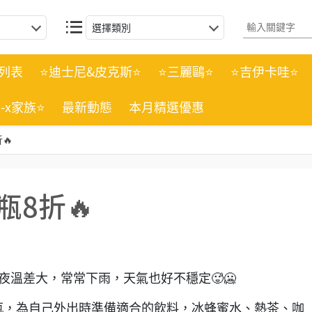
選擇類別
列表
⭐迪士尼&皮克斯⭐
⭐三麗鷗⭐
⭐吉伊卡哇⭐
n-x家族⭐
最新動態
本月精選優惠
🔥
8折🔥
夜溫差大，常常下雨，天氣也好不穩定🥵🥶
瓶，為自己外出時準備適合的飲料，冰蜂蜜水、熱茶、咖