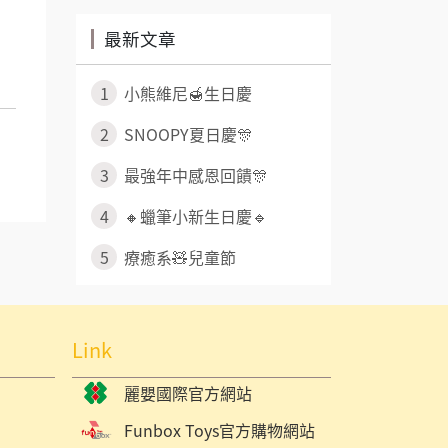
最新文章
1
小熊維尼🍯生日慶
2
SNOOPY夏日慶🎊
3
最強年中感恩回饋🎊
4
🔸蠟筆小新生日慶🔹
5
療癒系🧸兒童節
Link
麗嬰國際官方網站
Funbox Toys官方購物網站