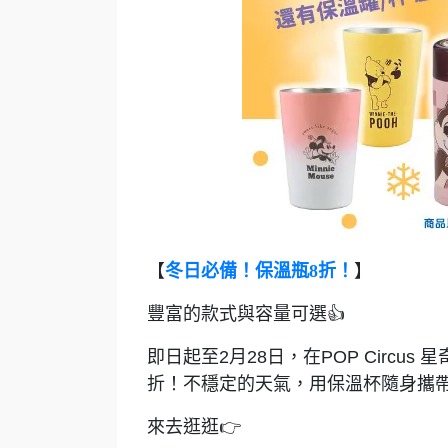
【
冬日必備！保溫瓶8折！
】
豐富的款式與容量可選👍
即日起至2月28日，在POP Circ
折！不穩定的天氣，用保溫杯隨身攜帶
來去逛逛👉