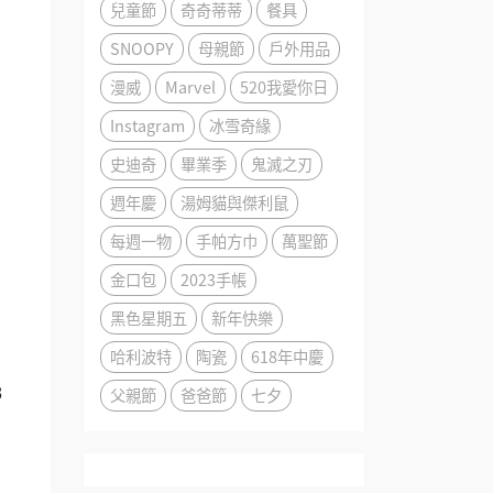
兒童節
奇奇蒂蒂
餐具
SNOOPY
母親節
戶外用品
漫威
Marvel
520我愛你日
Instagram
冰雪奇緣
史迪奇
畢業季
鬼滅之刃
週年慶
湯姆貓與傑利鼠
每週一物
手帕方巾
萬聖節
金口包
2023手帳
黑色星期五
新年快樂
哈利波特
陶瓷
618年中慶
8
父親節
爸爸節
七夕