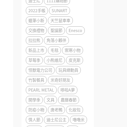
迪士尼
1111購物節
2022手帳
SUNART
蠟筆小新
天竺鼠車車
交換禮物
聖誕節
Enesco
拉拉熊
角落小夥伴
新品上市
毛毯
禦寒小物
草莓季
小熊維尼
皮克斯
怪獸電力公司
玩具總動員
竹製餐具
米奇好朋友
PEARL METAL
哆啦A夢
開學季
文具
農曆春節
防疫小物
唐老鴨
化妝包
情人節
迪士尼公主
嚕嚕米