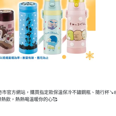
us 星奇市官方網站，購買指定款保溫保冷不鏽鋼瓶、隨行杯↘
熱飲，熱熱喝溫暖你的心🥰