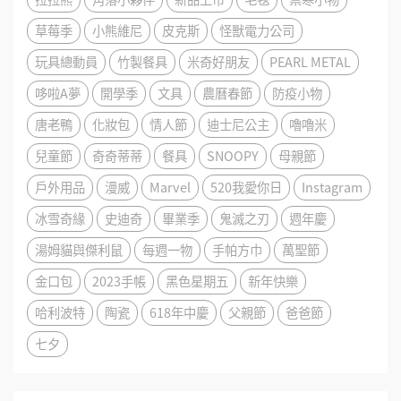
草莓季
小熊維尼
皮克斯
怪獸電力公司
玩具總動員
竹製餐具
米奇好朋友
PEARL METAL
哆啦A夢
開學季
文具
農曆春節
防疫小物
唐老鴨
化妝包
情人節
迪士尼公主
嚕嚕米
兒童節
奇奇蒂蒂
餐具
SNOOPY
母親節
戶外用品
漫威
Marvel
520我愛你日
Instagram
冰雪奇緣
史迪奇
畢業季
鬼滅之刃
週年慶
湯姆貓與傑利鼠
每週一物
手帕方巾
萬聖節
金口包
2023手帳
黑色星期五
新年快樂
哈利波特
陶瓷
618年中慶
父親節
爸爸節
七夕