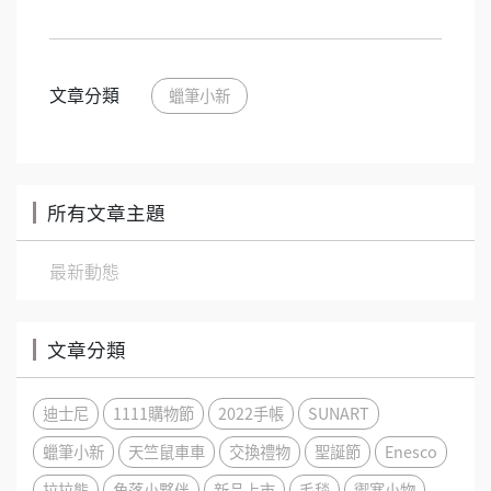
文章分類
蠟筆小新
所有文章主題
最新動態
文章分類
迪士尼
1111購物節
2022手帳
SUNART
蠟筆小新
天竺鼠車車
交換禮物
聖誕節
Enesco
拉拉熊
角落小夥伴
新品上市
毛毯
禦寒小物