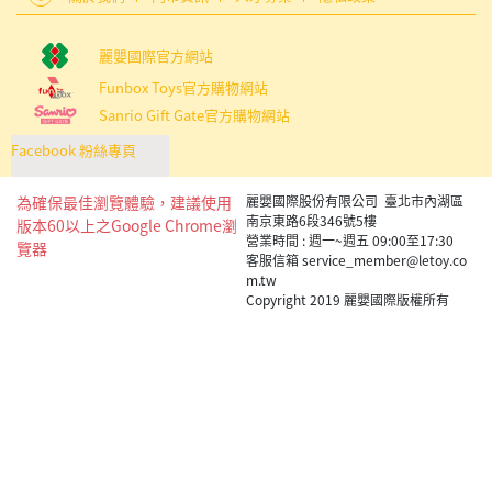
麗嬰國際官方網站
Funbox Toys官方購物網站
Sanrio Gift Gate官方購物網站
Facebook 粉絲專頁
為確保最佳瀏覽體驗，建議使用
麗嬰國際股份有限公司 臺北市內湖區
南京東路6段346號5樓
版本60以上之Google Chrome瀏
營業時間 : 週一~週五 09:00至17:30
覽器
客服信箱 service_member@letoy.co
m.tw
Copyright 2019 麗嬰國際版權所有