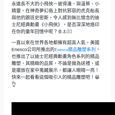
永遠長不大的小飛俠－彼得潘，與溫蒂、小
精靈，在神奇夢幻島上對抗邪惡的虎克船長
與他的跟班史密斯，令人感到無比懷念的迪
士尼經典動畫《小飛俠》，是否深深地烙印
在你的童年回憶中呢？🚢⚓🏴‍☠️
一直以來在世界各地都擁有超高人氣，美國
Enesco公司所推出的
Enesco精品雕塑系列
，
也推出了以迪士尼經典動畫角色系列的精品
雕塑，其精緻的品質，不論是做為送禮，或
是擺放在家中蒐藏展示，都讓人眼睛一亮！
快來一起看看這個吸引人的精品雕塑吧！😁
👌