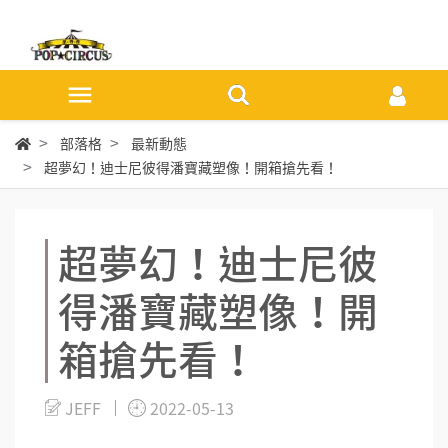
部落格
最新動態
超夢幻！迪士尼彼得潘寶藏塑像！開箱搶先看！
超夢幻！迪士尼彼
得潘寶藏塑像！開
箱搶先看！
JEFF
2022-05-13