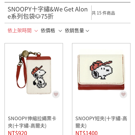
SNOOPY十字繡&We Get Alon
共 15 件商品
e系列包袋🐶75折
依上架時間
依價格
依銷售量
SNOOPY伸縮拉繩票卡
SNOOPY短夾(十字繡-高
夾(十字繡-高爾夫)
爾夫)
NT$920
NT$1400