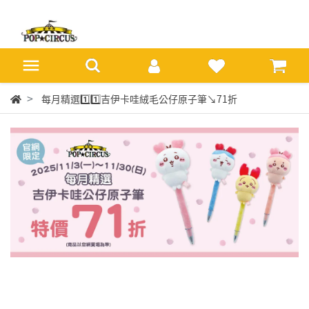
每月精選1️⃣1️⃣吉伊卡哇絨毛公仔原子筆↘71折