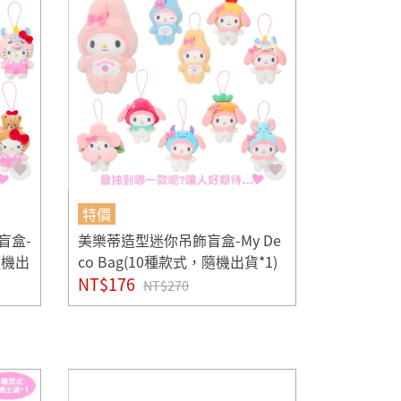
特價
飾盲盒-
美樂蒂造型迷你吊飾盲盒-My De
隨機出
co Bag(10種款式，隨機出貨*1)
NT$176
NT$270