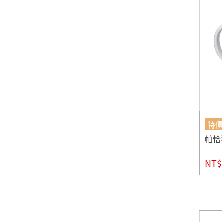
特
帕恰
NT$