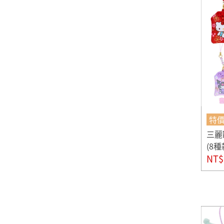
特
三麗
(8
NT$