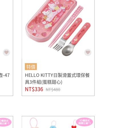
特價
-47
HELLO KITTY日製滑蓋式環保餐
具3件組(蛋糕甜心)
NT$336
NT$480