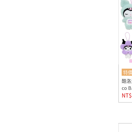
特
酷洛
co 
NT$