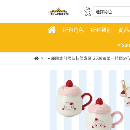
選擇角色
所有角色
所有類別
商品
⭐Sa
三麗鷗本月限時特價專區-2608🎀單一特價6折