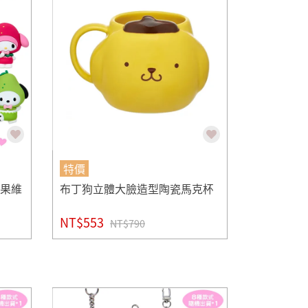
特價
水果維
布丁狗立體大臉造型陶瓷馬克杯
NT$553
NT$790