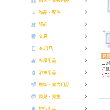
個人‧美妝用品
飾品‧配件
服飾
文具
3C用品
特
廚房用品
三麗
好朋
浴室用品
NT$
居家‧室內用品
嬰兒‧兒童
旅行用品