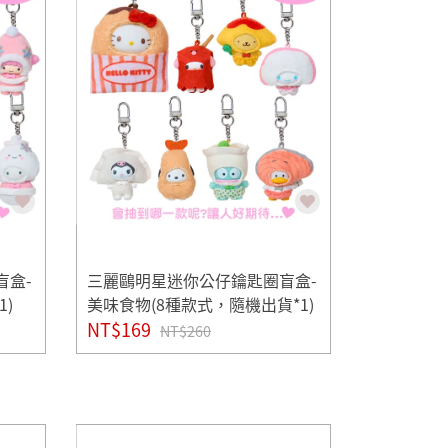
盲盒-
三麗鷗明星迷你公仔鑰匙圈盲盒-
)
美味食物(8種款式，隨機出貨*1)
NT$169
NT$260