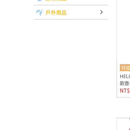
戶外用品
特
HE
飲壺-
NT$