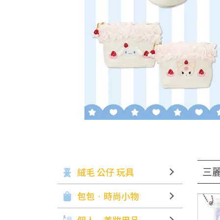
三麗
絨毛 公仔 玩具
包包‧時尚小物