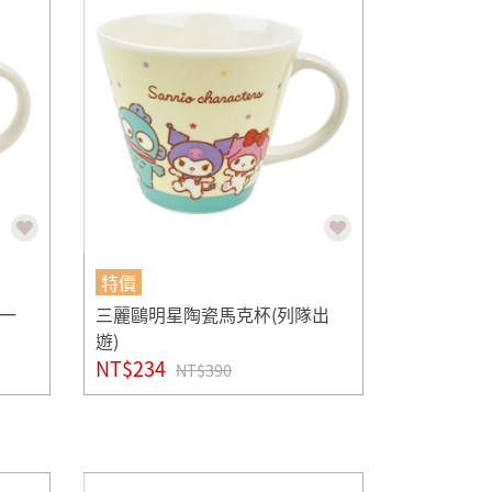
特價
一
三麗鷗明星陶瓷馬克杯(列隊出
遊)
NT$234
NT$390