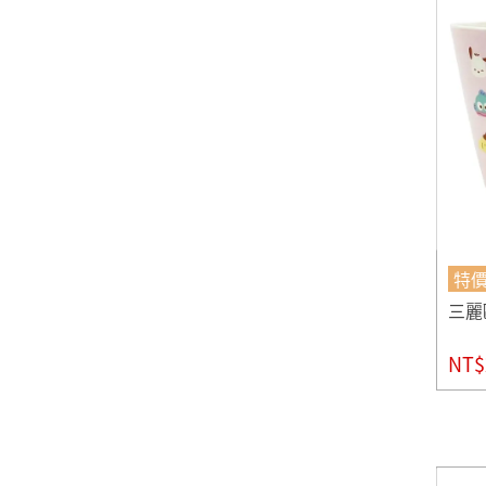
特
三麗
NT$