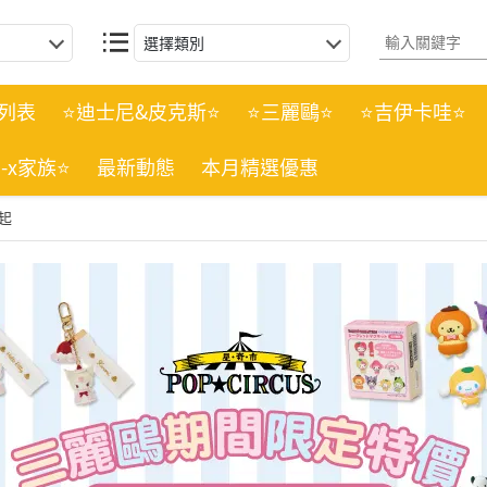
選擇類別
列表
⭐迪士尼&皮克斯⭐
⭐三麗鷗⭐
⭐吉伊卡哇⭐
n-x家族⭐
最新動態
本月精選優惠
起