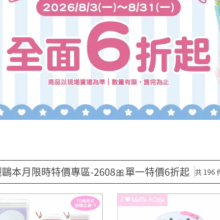
鷗本月限時特價專區-2608🎀單一特價6折起
共 196