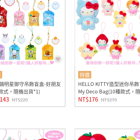
價
特價
鷗明星御守吊飾盲盒-好朋友
HELLO KITTY造型迷你吊
種款式，隨機出貨*1)
My Deco Bag(10種款式，
143
貨*1)
NT$176
NT$220
NT$270