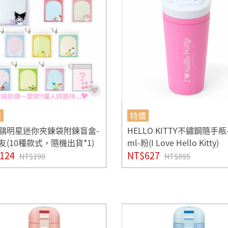
價
特價
鷗明星迷你夾鍊袋附鍊盲盒-
HELLO KITTY不鏽鋼隨手瓶-
友(10種款式，隨機出貨*1)
ml-粉(I Love Hello Kitty)
124
NT$627
NT$190
NT$895