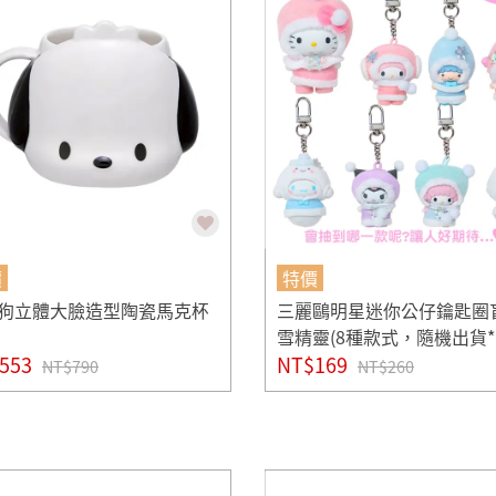
價
特價
狗立體大臉造型陶瓷馬克杯
三麗鷗明星迷你公仔鑰匙圈
雪精靈(8種款式，隨機出貨*1
553
NT$169
NT$790
NT$260