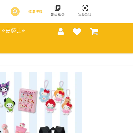
進階搜尋
會員權益
集點說明
⭐史努比⭐