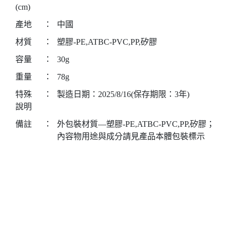
(cm)
產地
：
中國
材質
：
塑膠-PE,ATBC-PVC,PP,矽膠
容量
：
30g
重量
：
78g
特殊
：
製造日期：2025/8/16(保存期限：3年)
說明
備註
：
外包裝材質—塑膠-PE,ATBC-PVC,PP,矽膠；
內容物用途與成分請見產品本體包裝標示