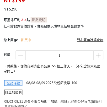
NT$199
NT$290
36
可獲得紅利
點
點數說明
紅利點數為售價計算，實際點數以購物車結帳金額為準
線上庫存:
熱賣中
門市庫存狀態查詢
數量：
˙付款後，從備貨到寄出商品為 2-5 個工作天。（不包含週末及國
定假日）
08/08-08/09 2026父親節快樂-100
全館活動
訂單加價購
08/03-08/31 消費不限金額即可加購小熊維尼迷你公仔盲包(單筆訂
單本區限購3個)