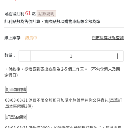
61
可獲得紅利
點
點數說明
紅利點數為售價計算，實際點數以購物車結帳金額為準
線上庫存:
熱賣中
門市庫存狀態查詢
數量：
˙付款後，從備貨到寄出商品為 2-5 個工作天。（不包含週末及國
定假日）
訂單加價購
08/03-08/31 消費不限金額即可加購小熊維尼迷你公仔盲包(單筆訂
單本區限購3個)
訂單滿額贈
08/03-08/31 購物滿2000，加贈蠟筆小新涼扇(2種款式，隨機出貨