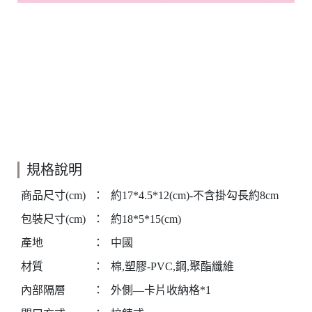
規格說明
商品尺寸(cm)
：
約17*4.5*12(cm)-不含掛勾長約8cm
包裝尺寸(cm)
：
約18*5*15(cm)
產地
：
中國
材質
：
棉,塑膠-PVC,鋼,聚酯纖維
內部隔層
：
外側—卡片收納格*1