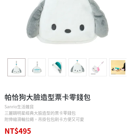
帕恰狗大臉造型票卡零錢包
Sanrio生活雜貨
三麗鷗明星經典大臉造型的票卡零錢包
附伸縮滑輪拉繩，吊掛包包刷卡方便又可愛
NT$495