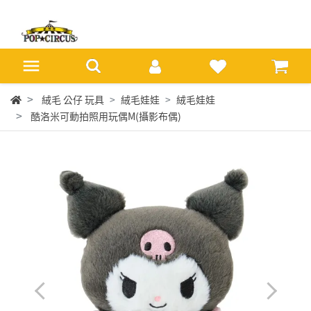
絨毛 公仔 玩具
絨毛娃娃
絨毛娃娃
酷洛米可動拍照用玩偶M(攝影布偶)