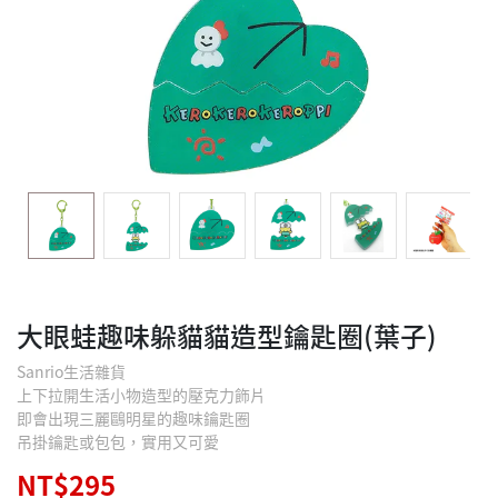
大眼蛙趣味躲貓貓造型鑰匙圈(葉子)
Sanrio生活雜貨
上下拉開生活小物造型的壓克力飾片
即會出現三麗鷗明星的趣味鑰匙圈
吊掛鑰匙或包包，實用又可愛
NT$295