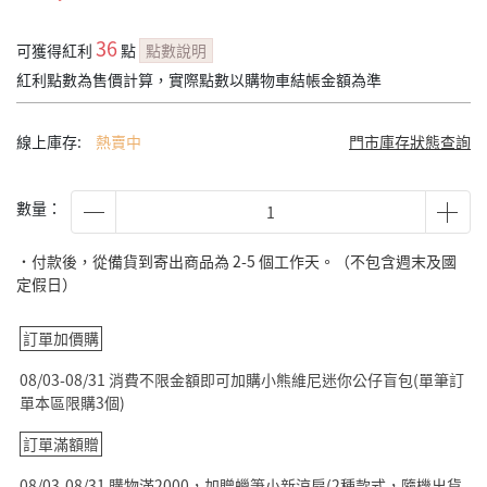
36
可獲得紅利
點
點數說明
紅利點數為售價計算，實際點數以購物車結帳金額為準
線上庫存:
熱賣中
門市庫存狀態查詢
數量：
˙付款後，從備貨到寄出商品為 2-5 個工作天。（不包含週末及國
定假日）
訂單加價購
08/03-08/31 消費不限金額即可加購小熊維尼迷你公仔盲包(單筆訂
單本區限購3個)
訂單滿額贈
08/03-08/31 購物滿2000，加贈蠟筆小新涼扇(2種款式，隨機出貨