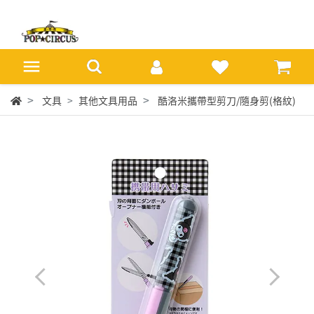
文具
其他文具用品
酷洛米攜帶型剪刀/隨身剪(格紋)