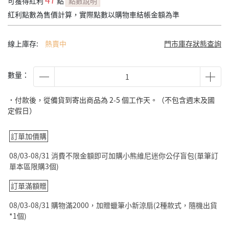
可獲得紅利
點
點數說明
紅利點數為售價計算，實際點數以購物車結帳金額為準
線上庫存:
熱賣中
門市庫存狀態查詢
數量：
˙付款後，從備貨到寄出商品為 2-5 個工作天。（不包含週末及國
定假日）
訂單加價購
08/03-08/31 消費不限金額即可加購小熊維尼迷你公仔盲包(單筆訂
單本區限購3個)
訂單滿額贈
08/03-08/31 購物滿2000，加贈蠟筆小新涼扇(2種款式，隨機出貨
*1個)