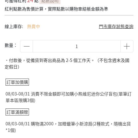
可獲得紅利
點
點數說明
紅利點數為售價計算，實際點數以購物車結帳金額為準
線上庫存:
熱賣中
門市庫存狀態查詢
數量：
˙付款後，從備貨到寄出商品為 2-5 個工作天。（不包含週末及國
定假日）
訂單加價購
08/03-08/31 消費不限金額即可加購小熊維尼迷你公仔盲包(單筆訂
單本區限購3個)
訂單滿額贈
08/03-08/31 購物滿2000，加贈蠟筆小新涼扇(2種款式，隨機出貨
*1個)