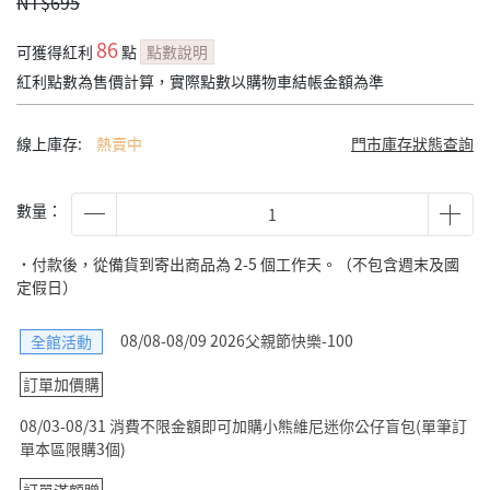
NT$695
86
可獲得紅利
點
點數說明
紅利點數為售價計算，實際點數以購物車結帳金額為準
線上庫存:
熱賣中
門市庫存狀態查詢
數量：
˙付款後，從備貨到寄出商品為 2-5 個工作天。（不包含週末及國
定假日）
08/08-08/09 2026父親節快樂-100
全館活動
訂單加價購
08/03-08/31 消費不限金額即可加購小熊維尼迷你公仔盲包(單筆訂
單本區限購3個)
訂單滿額贈