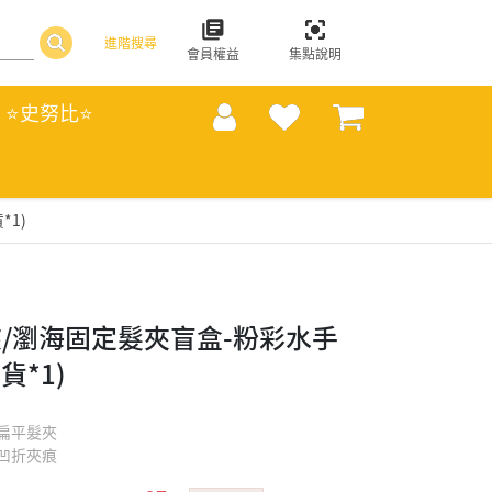
進階搜尋
會員權益
集點說明
⭐史努比⭐
1)
/瀏海固定髮夾盲盒-粉彩水手
貨*1)
扁平髮夾
凹折夾痕