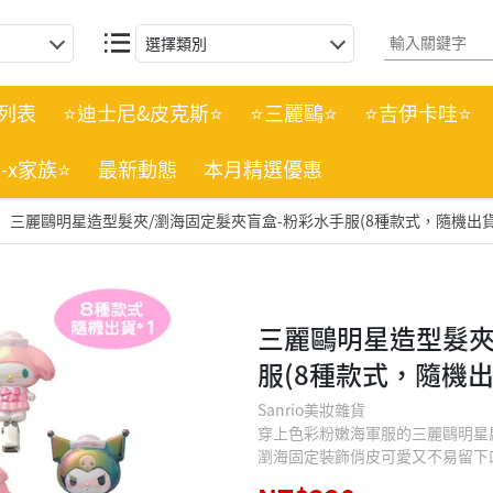
選擇類別
列表
⭐迪士尼&皮克斯⭐
⭐三麗鷗⭐
⭐吉伊卡哇⭐
n-x家族⭐
最新動態
本月精選優惠
三麗鷗明星造型髮夾/瀏海固定髮夾盲盒-粉彩水手服(8種款式，隨機出貨*
三麗鷗明星造型髮夾
服(8種款式，隨機出
Sanrio美妝雜貨
穿上色彩粉嫩海軍服的三麗鷗明星
瀏海固定裝飾俏皮可愛又不易留下