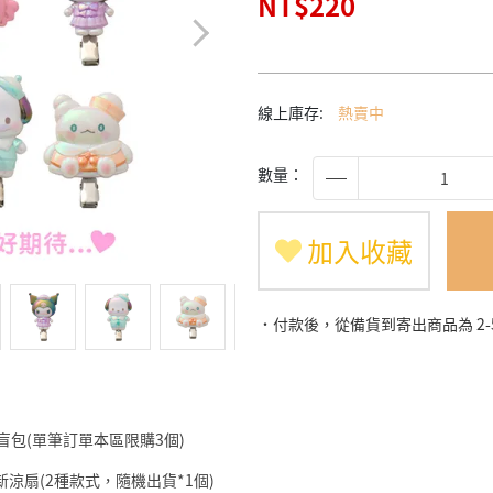
NT$220
線上庫存:
熱賣中
數量：
加入收藏
˙付款後，從備貨到寄出商品為 2
仔盲包(單筆訂單本區限購3個)
筆小新涼扇(2種款式，隨機出貨*1個)