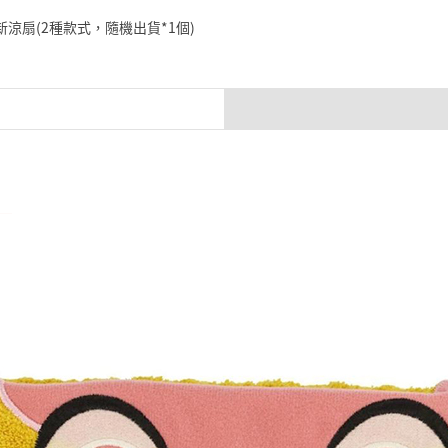
筆小新涼扇(2種款式，隨機出貨*1個)