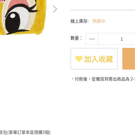
線上庫存:
熱賣中
數量：
加入收藏
˙付款後，從備貨到寄出商品為 2
仔盲包(單筆訂單本區限購3個)