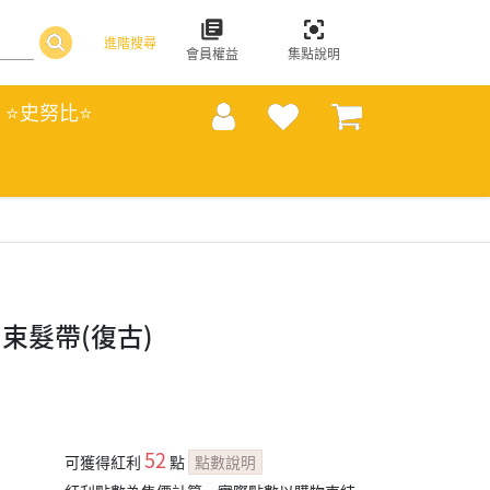
進階搜尋
會員權益
集點說明
⭐史努比⭐
束髮帶(復古)
52
可獲得紅利
點
點數說明