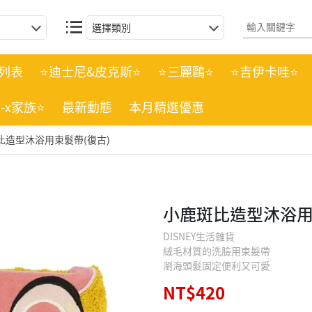
選擇類別
列表
⭐迪士尼&皮克斯⭐
⭐三麗鷗⭐
⭐吉伊卡哇⭐
n-x家族⭐
最新動態
本月精選優惠
比造型沐浴用束髮帶(復古)
小鹿斑比造型沐浴用
DISNEY生活雜貨
絨毛材質的洗臉用束髮帶
瀏海頭髮固定便利又可愛
NT$420