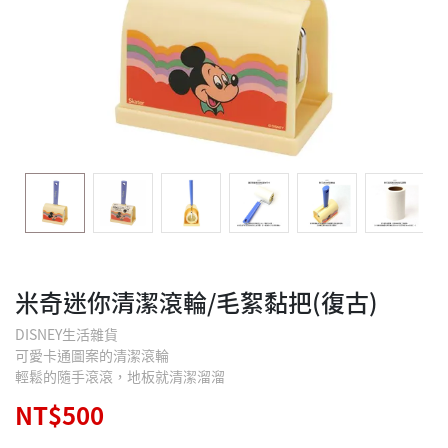
米奇迷你清潔滾輪/毛絮黏把(復古)
DISNEY生活雜貨
可愛卡通圖案的清潔滾輪
輕鬆的隨手滾滾，地板就清潔溜溜
NT$500