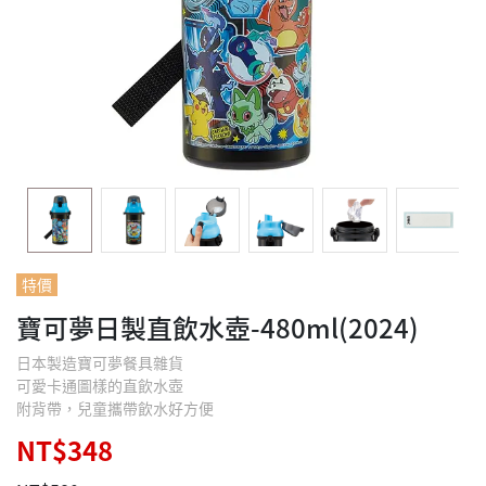
特價
寶可夢日製直飲水壺-480ml(2024)
日本製造寶可夢餐具雜貨
可愛卡通圖樣的直飲水壺
附背帶，兒童攜帶飲水好方便
NT$348