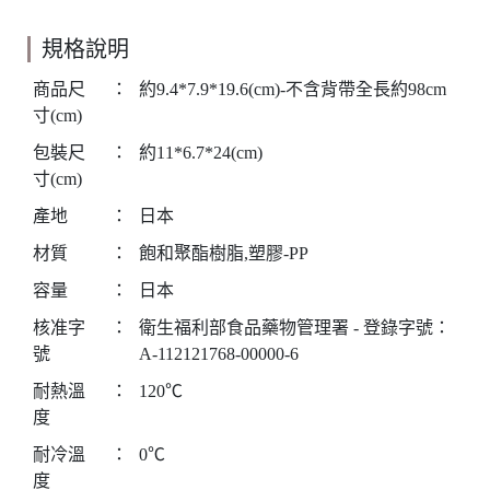
規格說明
商品尺
：
約9.4*7.9*19.6(cm)-不含背帶全長約98cm
寸(cm)
包裝尺
：
約11*6.7*24(cm)
寸(cm)
產地
：
日本
材質
：
飽和聚酯樹脂,塑膠-PP
容量
：
日本
核准字
：
衛生福利部食品藥物管理署 - 登錄字號：
號
A-112121768-00000-6
耐熱溫
：
120℃
度
耐冷溫
：
0℃
度