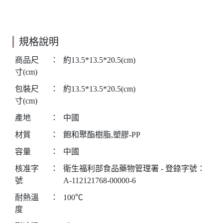
規格說明
商品尺
：
約13.5*13.5*20.5(cm)
寸(cm)
包裝尺
：
約13.5*13.5*20.5(cm)
寸(cm)
產地
：
中國
材質
：
飽和聚酯樹脂,塑膠-PP
容量
：
中國
核准字
：
衛生福利部食品藥物管理署 - 登錄字號：
號
A-112121768-00000-6
耐熱溫
：
100℃
度