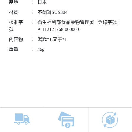
產地
：
日本
材質
：
不鏽鋼SUS304
核准字
：
衛生福利部食品藥物管理署 - 登錄字號：
號
A-112121768-00000-6
內容物
：
湯匙*1,叉子*1
重量
：
46g