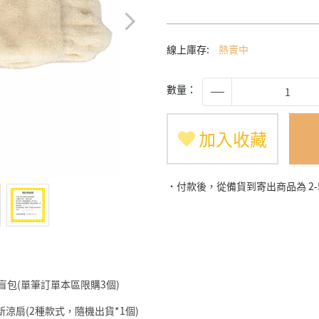
線上庫存:
熱賣中
數量：
加入收藏
˙付款後，從備貨到寄出商品為 2
仔盲包(單筆訂單本區限購3個)
筆小新涼扇(2種款式，隨機出貨*1個)