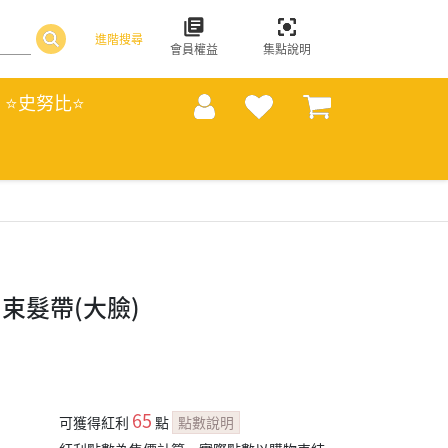
進階搜尋
會員權益
集點說明
⭐史努比⭐
束髮帶(大臉)
65
可獲得紅利
點
點數說明