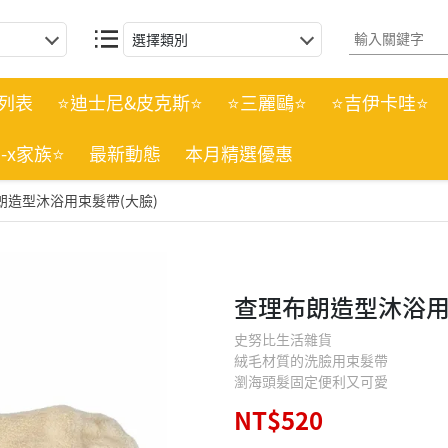
選擇類別
列表
⭐迪士尼&皮克斯⭐
⭐三麗鷗⭐
⭐吉伊卡哇⭐
n-x家族⭐
最新動態
本月精選優惠
朗造型沐浴用束髮帶(大臉)
查理布朗造型沐浴用
史努比生活雜貨
絨毛材質的洗臉用束髮帶
瀏海頭髮固定便利又可愛
NT$520