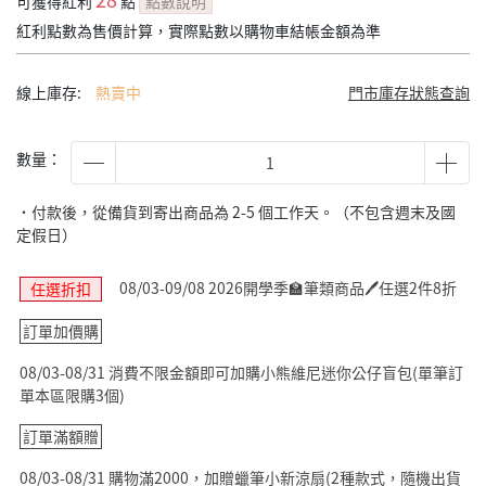
可獲得紅利
點
點數說明
紅利點數為售價計算，實際點數以購物車結帳金額為準
線上庫存:
熱賣中
門市庫存狀態查詢
數量：
˙付款後，從備貨到寄出商品為 2-5 個工作天。（不包含週末及國
定假日）
08/03-09/08 2026開學季🏫筆類商品🖊️任選2件8折
任選折扣
訂單加價購
08/03-08/31 消費不限金額即可加購小熊維尼迷你公仔盲包(單筆訂
單本區限購3個)
訂單滿額贈
08/03-08/31 購物滿2000，加贈蠟筆小新涼扇(2種款式，隨機出貨