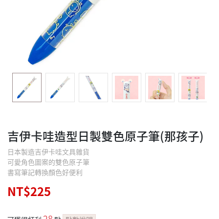
吉伊卡哇造型日製雙色原子筆(那孩子)
日本製造吉伊卡哇文具雜貨
可愛角色圖案的雙色原子筆
書寫筆記轉換顏色好便利
NT$225
28