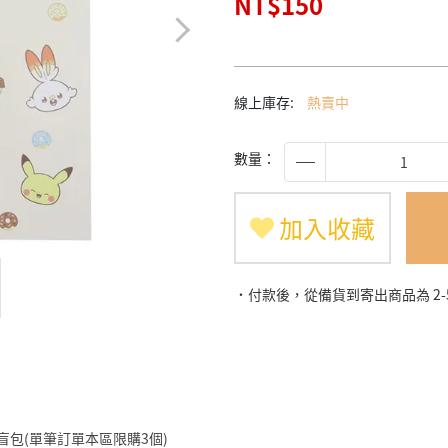
NT$150
線上庫存:
熱賣中
數量：
加入收藏
˙付款後，從備貨到寄出商品為 2
仔盲包(單筆訂單本區限購3個)