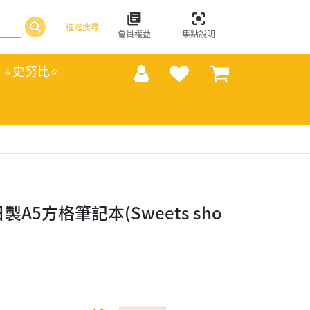
進階搜尋
會員權益
集點說明
⭐史努比⭐
日製A5方格筆記本(Sweets sho