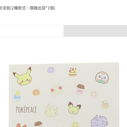
筆小新涼扇(2種款式，隨機出貨*1個)