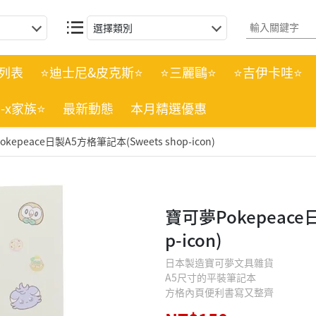
選擇類別
列表
⭐迪士尼&皮克斯⭐
⭐三麗鷗⭐
⭐吉伊卡哇⭐
n-x家族⭐
最新動態
本月精選優惠
kepeace日製A5方格筆記本(Sweets shop-icon)
寶可夢Pokepeace
p-icon)
日本製造寶可夢文具雜貨
A5尺寸的平裝筆記本
方格內頁便利書寫又整齊