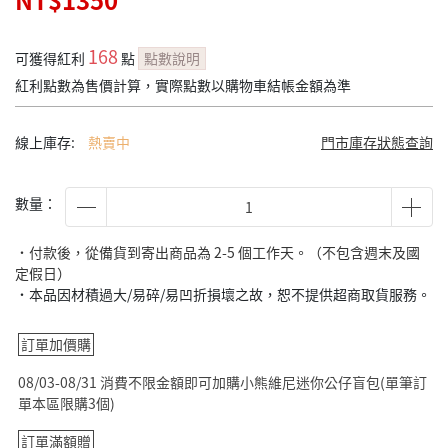
NT$1350
168
可獲得紅利
點
點數說明
紅利點數為售價計算，實際點數以購物車結帳金額為準
線上庫存:
熱賣中
門市庫存狀態查詢
數量：
˙付款後，從備貨到寄出商品為 2-5 個工作天。（不包含週末及國
定假日）
˙本品因材積過大/易碎/易凹折損壞之故，恕不提供超商取貨服務。
訂單加價購
08/03-08/31 消費不限金額即可加購小熊維尼迷你公仔盲包(單筆訂
單本區限購3個)
訂單滿額贈