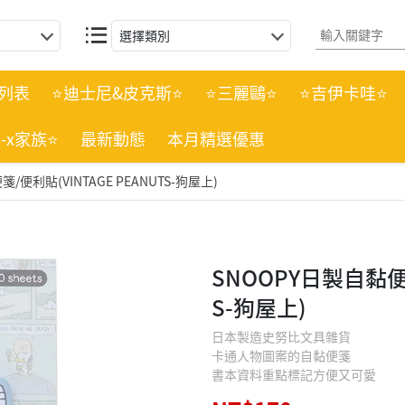
選擇類別
列表
⭐迪士尼&皮克斯⭐
⭐三麗鷗⭐
⭐吉伊卡哇⭐
n-x家族⭐
最新動態
本月精選優惠
/便利貼(VINTAGE PEANUTS-狗屋上)
SNOOPY日製自黏便箋
S-狗屋上)
日本製造史努比文具雜貨
卡通人物圖案的自黏便箋
書本資料重點標記方便又可愛