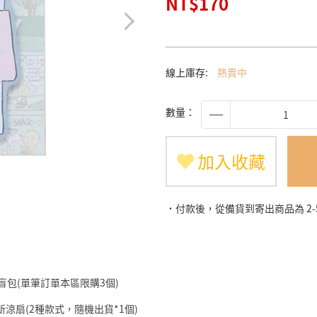
NT$170
線上庫存:
熱賣中
數量：
加入收藏
˙付款後，從備貨到寄出商品為 2
仔盲包(單筆訂單本區限購3個)
筆小新涼扇(2種款式，隨機出貨*1個)