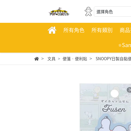
選擇角色
所有角色
所有類別
商品
⭐Sa
文具
便箋‧便利貼
SNOOPY日製自黏便箋