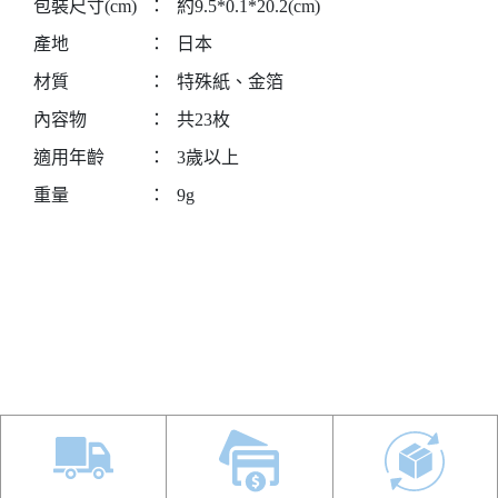
包裝尺寸(cm)
：
約9.5*0.1*20.2(cm)
產地
：
日本
材質
：
特殊紙、金箔
內容物
：
共23枚
適用年齡
：
3歲以上
重量
：
9g