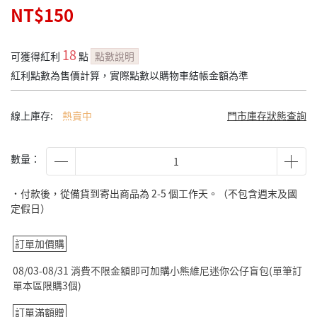
NT$150
18
可獲得紅利
點
點數說明
紅利點數為售價計算，實際點數以購物車結帳金額為準
線上庫存:
熱賣中
門市庫存狀態查詢
數量：
˙付款後，從備貨到寄出商品為 2-5 個工作天。（不包含週末及國
定假日）
訂單加價購
08/03-08/31 消費不限金額即可加購小熊維尼迷你公仔盲包(單筆訂
單本區限購3個)
訂單滿額贈