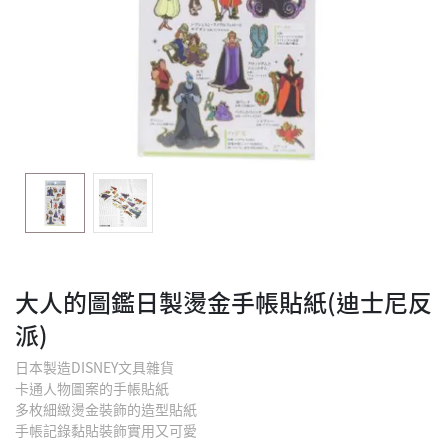
大人的圖鑑日製燙金手帳貼紙(迪士尼反
派)
日本製造DISNEY文具雜貨
卡通人物圖案的手帳貼紙
多枚細緻燙金裝飾的造型貼紙
手帳記錄黏貼裝飾實用又可愛