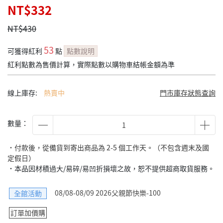
NT$332
NT$430
53
可獲得紅利
點
點數說明
紅利點數為售價計算，實際點數以購物車結帳金額為準
線上庫存:
熱賣中
門市庫存狀態查詢
數量：
˙付款後，從備貨到寄出商品為 2-5 個工作天。（不包含週末及國
定假日）
˙本品因材積過大/易碎/易凹折損壞之故，恕不提供超商取貨服務。
08/08-08/09 2026父親節快樂-100
全館活動
訂單加價購