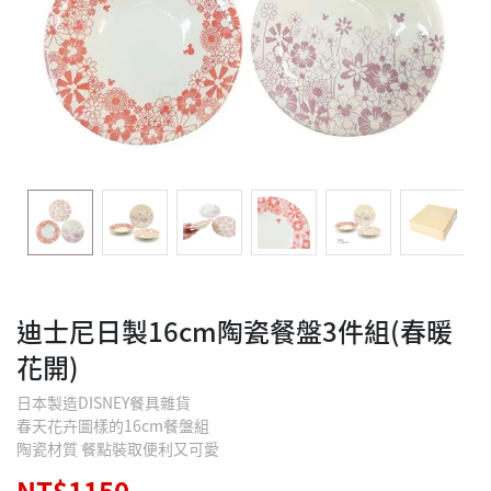
迪士尼日製16cm陶瓷餐盤3件組(春暖
花開)
日本製造DISNEY餐具雜貨
春天花卉圖樣的16cm餐盤組
陶瓷材質 餐點裝取便利又可愛