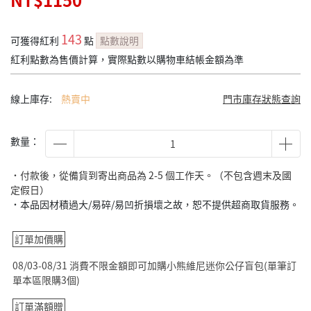
NT$1150
143
可獲得紅利
點
點數說明
紅利點數為售價計算，實際點數以購物車結帳金額為準
線上庫存:
熱賣中
門市庫存狀態查詢
數量：
˙付款後，從備貨到寄出商品為 2-5 個工作天。（不包含週末及國
定假日）
˙本品因材積過大/易碎/易凹折損壞之故，恕不提供超商取貨服務。
訂單加價購
08/03-08/31 消費不限金額即可加購小熊維尼迷你公仔盲包(單筆訂
單本區限購3個)
訂單滿額贈