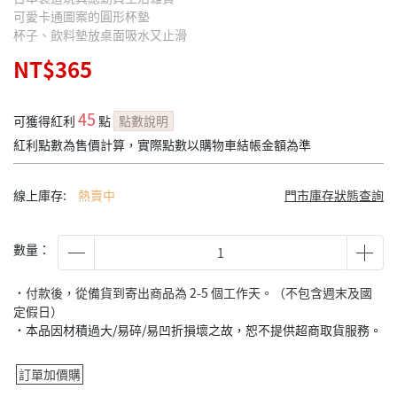
可愛卡通圖案的圓形杯墊
杯子、飲料墊放桌面吸水又止滑
NT$365
45
可獲得紅利
點
點數說明
紅利點數為售價計算，實際點數以購物車結帳金額為準
線上庫存:
熱賣中
門市庫存狀態查詢
數量：
˙付款後，從備貨到寄出商品為 2-5 個工作天。（不包含週末及國
定假日）
˙本品因材積過大/易碎/易凹折損壞之故，恕不提供超商取貨服務。
訂單加價購