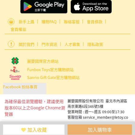
新手上路
購物FAQ
聯絡客服
會員條款
會員權益
關於我們
門市資訊
人才募集
隱私政策
麗嬰國際官方網站
Funbox Toys官方購物網站
Sanrio Gift Gate官方購物網站
Facebook 粉絲專頁
為確保最佳瀏覽體驗，建議使用
麗嬰國際股份有限公司 臺北市內湖區
南京東路6段346號5樓
版本60以上之Google Chrome瀏
營業時間 : 週一~週五 09:00至17:30
覽器
客服信箱 service_member@letoy.co
m.tw
Copyright 2019 麗嬰國際版權所有
加入收藏
加入購物車