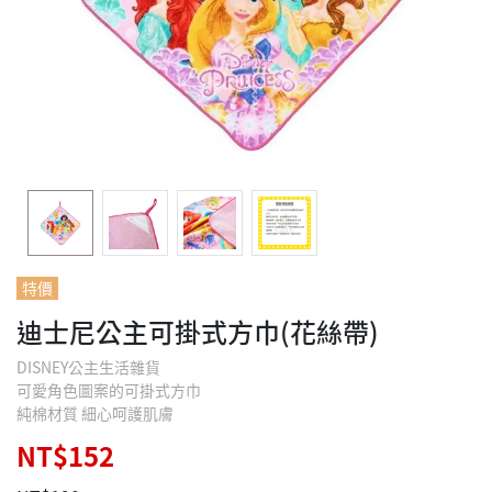
特價
迪士尼公主可掛式方巾(花絲帶)
DISNEY公主生活雜貨
可愛角色圖案的可掛式方巾
純棉材質 細心呵護肌膚
NT$152