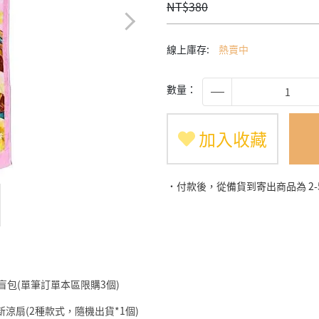
NT$380
線上庫存:
熱賣中
數量：
加入收藏
˙付款後，從備貨到寄出商品為 2
仔盲包(單筆訂單本區限購3個)
筆小新涼扇(2種款式，隨機出貨*1個)