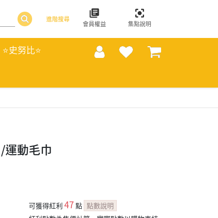
進階搜尋
會員權益
集點說明
⭐史努比⭐
/運動毛巾
47
可獲得紅利
點
點數說明