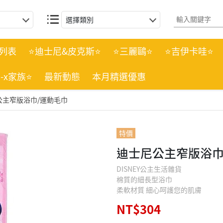
選擇類別
列表
⭐迪士尼&皮克斯⭐
⭐三麗鷗⭐
⭐吉伊卡哇⭐
n-x家族⭐
最新動態
本月精選優惠
公主窄版浴巾/運動毛巾
特價
迪士尼公主窄版浴巾
DISNEY公主生活雜貨
棉質的細長型浴巾
柔軟材質 細心呵護您的肌膚
NT$304