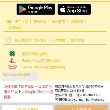
新手上路
購物FAQ
聯絡客服
會員條款
會員權益
關於我們
門市資訊
人才募集
隱私政策
麗嬰國際官方網站
Funbox Toys官方購物網站
Sanrio Gift Gate官方購物網站
Facebook 粉絲專頁
為確保最佳瀏覽體驗，建議使用
麗嬰國際股份有限公司 臺北市內湖區
南京東路6段346號5樓
版本60以上之Google Chrome瀏
營業時間 : 週一~週五 09:00至17:30
覽器
客服信箱 service_member@letoy.co
m.tw
Copyright 2019 麗嬰國際版權所有
加入收藏
加入購物車