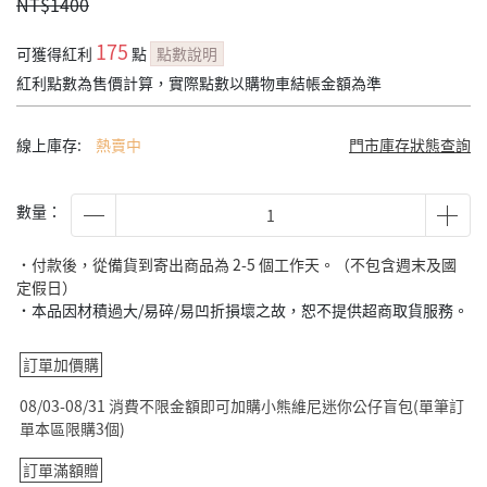
NT$1400
175
可獲得紅利
點
點數說明
紅利點數為售價計算，實際點數以購物車結帳金額為準
線上庫存:
熱賣中
門市庫存狀態查詢
數量：
˙付款後，從備貨到寄出商品為 2-5 個工作天。（不包含週末及國
定假日）
˙本品因材積過大/易碎/易凹折損壞之故，恕不提供超商取貨服務。
訂單加價購
08/03-08/31 消費不限金額即可加購小熊維尼迷你公仔盲包(單筆訂
單本區限購3個)
訂單滿額贈