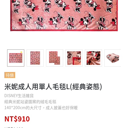
特價
米妮成人用單人毛毯L(經典姿態)
DISNEY生活雜貨
經典米妮站姿圖案的絨毛毛毯
140*200cm的大尺寸，成人披蓋也好保暖
NT$910