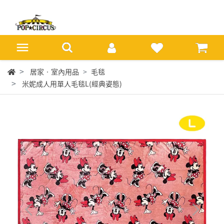
居家‧室內用品
毛毯
米妮成人用單人毛毯L(經典姿態)