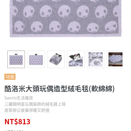
特價
酷洛米大頭玩偶造型絨毛毯(軟綿綿)
Sanrio生活雜貨
三麗鷗明星玩偶裝飾的絨毛膝上毯
居家辦公披蓋保暖又舒適
NT$813