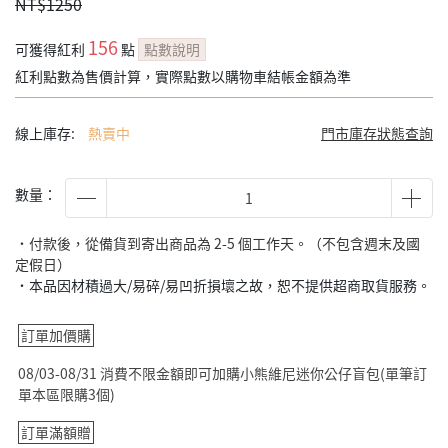
NT$1250
156
可獲得紅利
點
點數說明
紅利點數為售價計算，實際點數以購物車結帳金額為準
線上庫存:
熱賣中
門市庫存狀態查詢
數量：
˙付款後，從備貨到寄出商品為 2-5 個工作天。（不包含週末及國
定假日）
˙本品因材積過大/易碎/易凹折損壞之故，恕不提供超商取貨服務。
訂單加價購
08/03-08/31 消費不限金額即可加購小熊維尼迷你公仔盲包(單筆訂
單本區限購3個)
訂單滿額贈