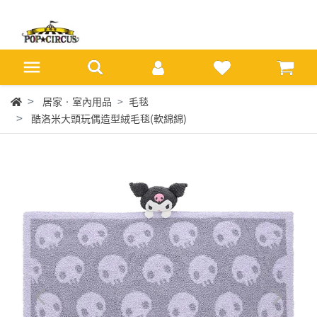
居家‧室內用品
毛毯
酷洛米大頭玩偶造型絨毛毯(軟綿綿)