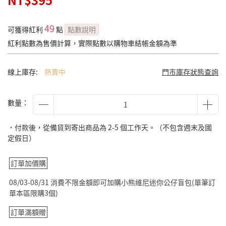
NT$395
49
可獲得紅利
點
點數說明
紅利點數為售價計算，實際點數以購物車結帳金額為準
線上庫存:
熱賣中
門市庫存狀態查詢
數量：
˙付款後，從備貨到寄出商品為 2-5 個工作天。（不包含週末及國
定假日）
訂單加價購
08/03-08/31 消費不限金額即可加購小熊維尼迷你公仔盲包(單筆訂
單本區限購3個)
訂單滿額贈