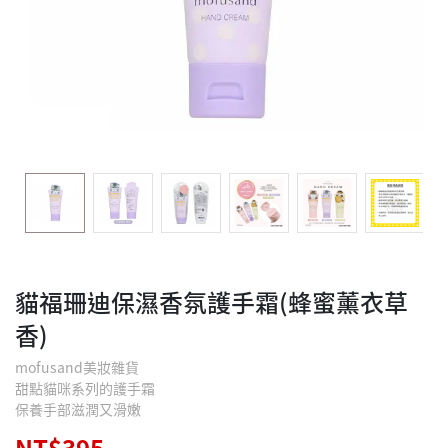
貓福珊迪保濕香氛護手霜(蜂蜜薰衣草
香)
mofusand美妝雜貨
甜點貓咪系列的護手霜
保養手部滋潤又滑嫩