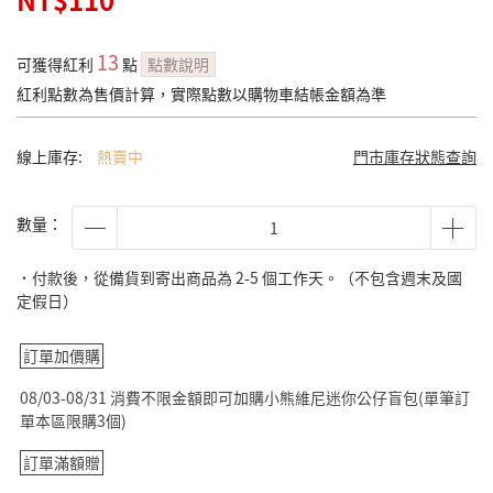
NT$110
13
可獲得紅利
點
點數說明
紅利點數為售價計算，實際點數以購物車結帳金額為準
線上庫存:
熱賣中
門市庫存狀態查詢
數量：
˙付款後，從備貨到寄出商品為 2-5 個工作天。（不包含週末及國
定假日）
訂單加價購
08/03-08/31 消費不限金額即可加購小熊維尼迷你公仔盲包(單筆訂
單本區限購3個)
訂單滿額贈