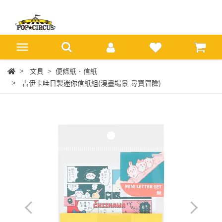
文具
便條紙‧信紙
吉伊卡哇日製迷你信紙組(漫畫場景-尋寶冒險)