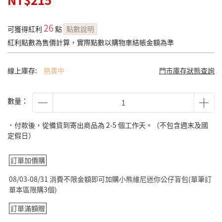
NT$215
26
可獲得紅利
點
點數說明
紅利點數為售價計算，實際點數以購物車結帳金額為準
線上庫存:
熱賣中
門市庫存狀態查詢
數量：
˙付款後，從備貨到寄出商品為 2-5 個工作天。（不包含週末及國
定假日）
訂單加價購
08/03-08/31 消費不限金額即可加購小熊維尼迷你公仔盲包(單筆訂
單本區限購3個)
訂單滿額贈