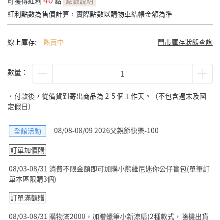
可獲得紅利
點
點數說明
紅利點數為售價計算，實際點數以購物車結帳金額為準
線上庫存:
熱賣中
門市庫存狀態查詢
數量：
˙付款後，從備貨到寄出商品為 2-5 個工作天。（不包含週末及國
定假日）
08/08-08/09 2026父親節快樂-100
全館活動
訂單加價購
08/03-08/31 消費不限金額即可加購小熊維尼迷你公仔盲包(單筆訂
單本區限購3個)
訂單滿額贈
08/03-08/31 購物滿2000，加贈蠟筆小新涼扇(2種款式，隨機出貨