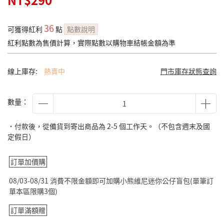
NT$290
36
可獲得紅利
點
點數說明
紅利點數為售價計算，實際點數以購物車結帳金額為準
線上庫存:
熱賣中
門市庫存狀態查詢
數量：
˙付款後，從備貨到寄出商品為 2-5 個工作天。（不包含週末及國
定假日）
訂單加價購
08/03-08/31 消費不限金額即可加購小熊維尼迷你公仔盲包(單筆訂
單本區限購3個)
訂單滿額贈