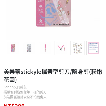
美樂蒂stickyle攜帶型剪刀/隨身剪(粉嫩
花園)
Sanrio文具雜貨
攜帶便利造型像筆一樣的剪刀
前端圓弧設計安全不怕戳傷人