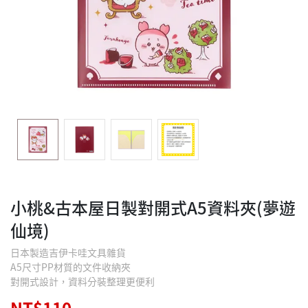
小桃&古本屋日製對開式A5資料夾(夢遊
仙境)
日本製造吉伊卡哇文具雜貨
A5尺寸PP材質的文件收納夾
對開式設計，資料分裝整理更便利