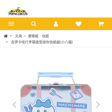
文具
便條紙‧信紙
吉伊卡哇行李箱造型迷你信紙組(小八貓)