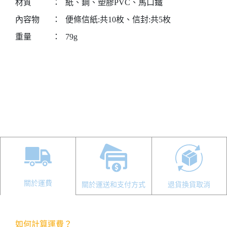
材質
：
紙、鋼、塑膠PVC、馬口鐵
內容物
：
便條信紙:共10枚、信封:共5枚
重量
：
79g
關於運費
關於運送和支付方式
退貨換貨取消
如何計算運費？