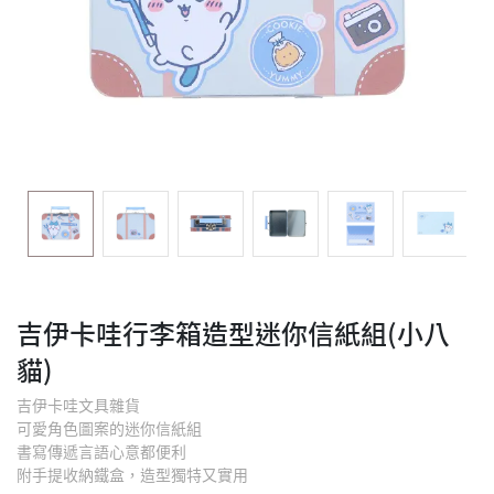
吉伊卡哇行李箱造型迷你信紙組(小八
貓)
吉伊卡哇文具雜貨
可愛角色圖案的迷你信紙組
書寫傳遞言語心意都便利
附手提收納鐵盒，造型獨特又實用