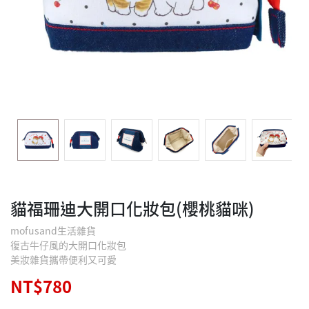
貓福珊迪大開口化妝包(櫻桃貓咪)
mofusand生活雜貨
復古牛仔風的大開口化妝包
美妝雜貨攜帶便利又可愛
NT$780