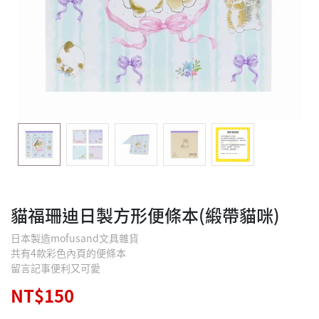
貓福珊迪日製方形便條本(緞帶貓咪)
日本製造mofusand文具雜貨
共有4款彩色內頁的便條本
留言記事便利又可愛
NT$150