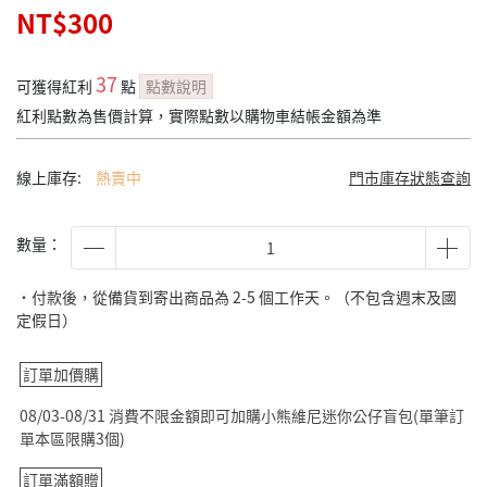
NT$300
37
可獲得紅利
點
點數說明
紅利點數為售價計算，實際點數以購物車結帳金額為準
線上庫存:
熱賣中
門市庫存狀態查詢
數量：
˙付款後，從備貨到寄出商品為 2-5 個工作天。（不包含週末及國
定假日）
訂單加價購
08/03-08/31 消費不限金額即可加購小熊維尼迷你公仔盲包(單筆訂
單本區限購3個)
訂單滿額贈