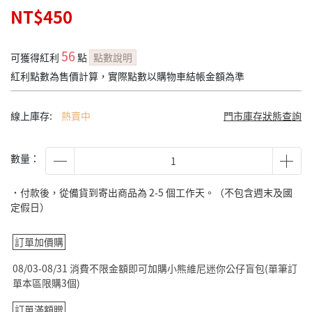
NT$450
56
可獲得紅利
點
點數說明
紅利點數為售價計算，實際點數以購物車結帳金額為準
線上庫存:
熱賣中
門市庫存狀態查詢
數量：
˙付款後，從備貨到寄出商品為 2-5 個工作天。（不包含週末及國
定假日）
訂單加價購
08/03-08/31 消費不限金額即可加購小熊維尼迷你公仔盲包(單筆訂
單本區限購3個)
訂單滿額贈