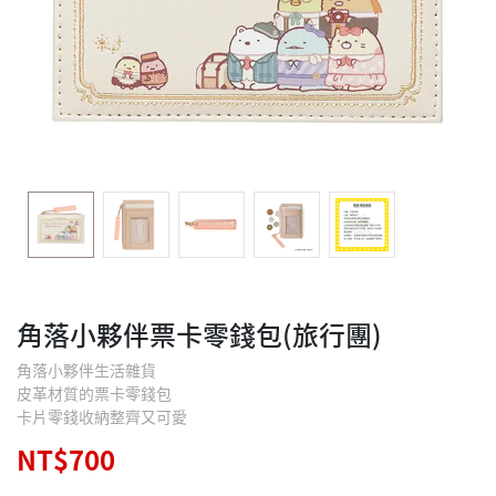
角落小夥伴票卡零錢包(旅行團)
角落小夥伴生活雜貨
皮革材質的票卡零錢包
卡片零錢收納整齊又可愛
NT$700