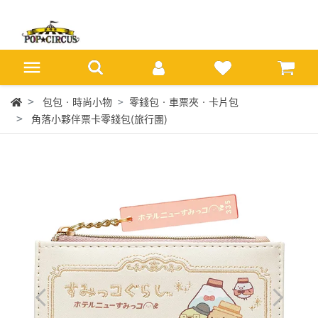
包包‧時尚小物
零錢包‧車票夾‧卡片包
角落小夥伴票卡零錢包(旅行團)