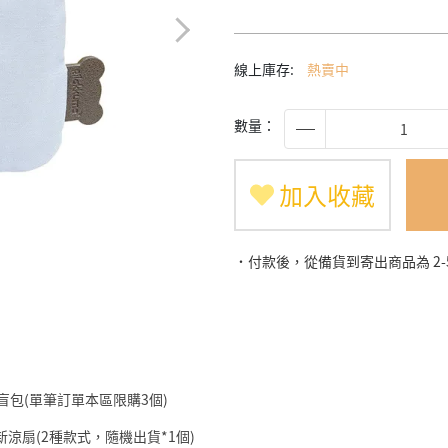
線上庫存:
熱賣中
數量：
加入收藏
˙付款後，從備貨到寄出商品為 2
仔盲包(單筆訂單本區限購3個)
筆小新涼扇(2種款式，隨機出貨*1個)