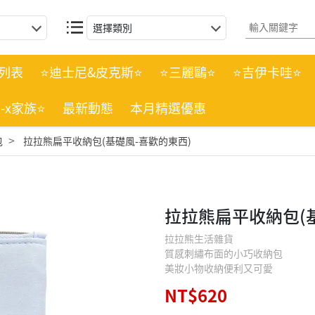
選擇類別
列表
⭐迪士尼&皮克斯⭐
⭐三麗鷗⭐
⭐吉伊卡哇⭐
n-x家族⭐
最新動態
本月精選優惠
包
拉拉熊扁平收納包(基礎風-喜歡的東西)
拉拉熊扁平收納包(
拉拉熊生活雜貨
質感刺繡布面的小巧收納包
美妝小物收納便利又可愛
NT$620