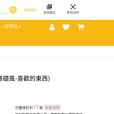
進階搜尋
會員權益
集點說明
⭐史努比⭐
基礎風-喜歡的東西)
77
可獲得紅利
點
點數說明