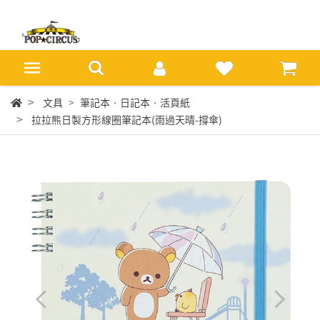
文具
筆記本‧日記本‧活頁紙
拉拉熊日製方形線圈筆記本(雨過天晴-撐傘)