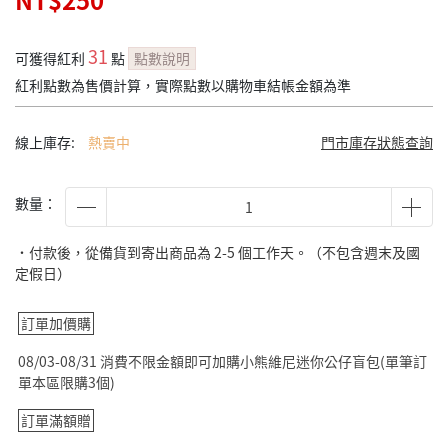
NT$250
31
可獲得紅利
點
點數說明
紅利點數為售價計算，實際點數以購物車結帳金額為準
線上庫存:
熱賣中
門市庫存狀態查詢
數量：
˙付款後，從備貨到寄出商品為 2-5 個工作天。（不包含週末及國
定假日）
訂單加價購
08/03-08/31 消費不限金額即可加購小熊維尼迷你公仔盲包(單筆訂
單本區限購3個)
訂單滿額贈